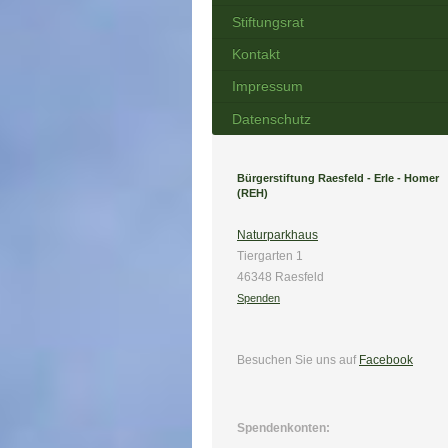
Stiftungsrat
Kontakt
Impressum
Datenschutz
Bürgerstiftung Raesfeld - Erle - Homer
(REH)
Naturparkhaus
Tiergarten 1
46348 Raesfeld
Spenden
Besuchen Sie uns
auf
Facebook
Spendenkonten: