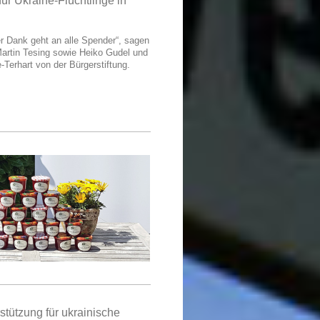
ür Ukraine-Flüchtlinge in
er Dank geht an alle Spender“, sagen
artin Tesing sowie Heiko Gudel und
Terhart von der Bürgerstiftung.
stützung für ukrainische