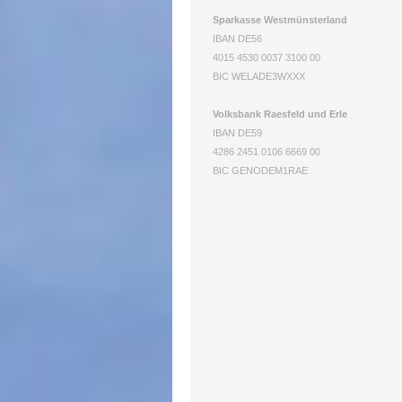
Sparkasse Westmünsterland
IBAN DE56
4015 4530 0037 3100 00
BIC WELADE3WXXX
Volksbank Raesfeld und Erle
IBAN DE59
4286 2451 0106 6669 00
BIC GENODEM1RAE