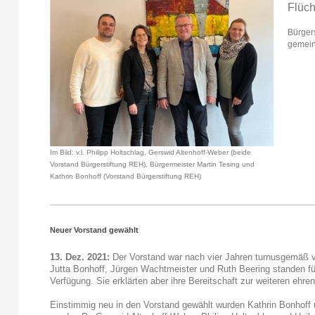
Flüch
Bürger
gemein
Im Bild: v.l. Philipp Holtschlag, Gerswid Altenhoff-Weber (beide
Vorstand Bürgerstiftung REH), Bürgermeister Martin Tesing und
Kathrin Bonhoff (Vorstand Bürgerstiftung REH)
Neuer Vorstand gewählt
13. Dez. 2021:
Der Vorstand war nach vier Jahren turnusgemäß v
Jutta Bonhoff, Jürgen Wachtmeister und Ruth Beering standen fü
Verfügung. Sie erklärten aber ihre Bereitschaft zur weiteren ehren
Einstimmig neu in den Vorstand gewählt wurden Kathrin Bonhoff