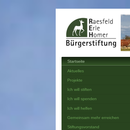
Startseite
Aktuelles
Projekte
Ich will stiften
Ich will spenden
Ich will helfen
Gemeinsam mehr erreichen
Stiftungsvorstand