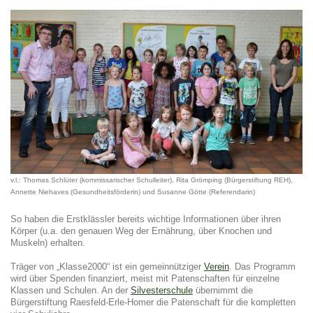
v.l.: Thomas Schlüter (kommissarischer Schulleiter), Rita Grömping (Bürgerstiftung REH),
Annette Niehaves (Gesundheitsförderin) und Susanne Götte (Referendarin)
So haben die Erstklässler bereits wichtige Informationen über ihren
Körper (u.a. den genauen Weg der Ernährung, über Knochen und
Muskeln) erhalten.
Träger von „Klasse2000“ ist ein gemeinnütziger
Verein
. Das Programm
wird über Spenden finanziert, meist mit Patenschaften für einzelne
Klassen und Schulen. An der
Silvesterschule
übernimmt die
Bürgerstiftung Raesfeld-Erle-Homer die Patenschaft für die kompletten