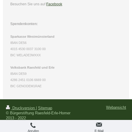
Besuchen Sie uns
auf
Facebook
Spendenkonten:
Sparkasse Westmünsterland
IBAN DE56
4015 4530 0037 3100 00
BIC WELADE3WXXX
Volksbank Raesfeld und Erle
IBAN DE59
4286 2451 0106 6669 00
BIC GENODEM1RAE
Webansicht
Druckversion
|
Sitemap
© Bürgerstiftung Raesfeld-Erle-Homer
2013 - 2022
Anrufen
E-Mail