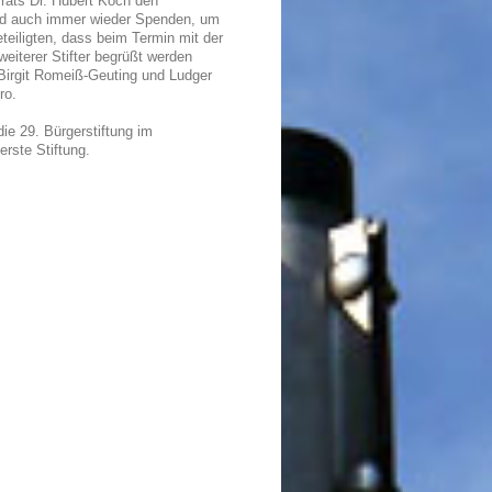
srats Dr. Hubert Koch den
nd auch immer wieder Spenden, um
teiligten, dass beim Termin mit der
weiterer Stifter begrüßt werden
Birgit Romeiß-Geuting und Ludger
ro.
die 29. Bürgerstiftung im
rste Stiftung.