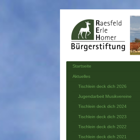
Startseite
Aktuelles
Tischlein deck dich 2026
Jugendarbeit Musikvereine
Tischlein deck dich 2024
Tischlein deck dich 2023
Tischlein deck dich 2022
Tischlein deck dich 2021