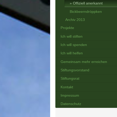
Offiziell anerkannt
Bickbeerndröppken
Archiv 2013
Projekte
Ich will stiften
Ich will spenden
Ich will helfen
Gemeinsam mehr erreichen
Stiftungsvorstand
Stiftungsrat
Kontakt
Impressum
Datenschutz