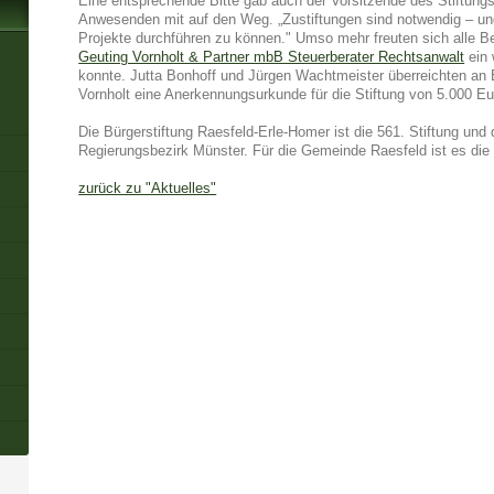
Eine entsprechende Bitte gab auch der Vorsitzende des Stiftung
Anwesenden mit auf den Weg. „Zustiftungen sind notwendig – u
Projekte durchführen zu können." Umso mehr freuten sich alle Be
Geuting Vornholt & Partner mbB Steuerberater Rechtsanwalt
ein 
konnte. Jutta Bonhoff und Jürgen Wachtmeister überreichten an 
Vornholt eine Anerkennungsurkunde für die Stiftung von 5.000 Eu
Die Bürgerstiftung Raesfeld-Erle-Homer ist die 561. Stiftung und 
Regierungsbezirk Münster. Für die Gemeinde Raesfeld ist es die e
zurück zu "Aktuelles"