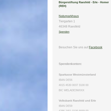
Bürgerstiftung Raesfeld - Erle - Homer
(REH)
Naturparkhaus
Tiergarten 1
46348 Raesfeld
Spenden
Besuchen Sie uns
auf
Facebook
Spendenkonten:
Sparkasse Westmünsterland
IBAN DE56
4015 4530 0037 3100 00
BIC WELADE3WXXX
Volksbank Raesfeld und Erle
IBAN DE59
4286 2451 0106 6669 00