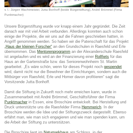
v. l.: Jürgen Wachtmeister, Jutta Bonhoff (beide Bürgerstiftung), André Brömmel (Firma
Punktmacher)
Unsere Bürgerstiftung wurde vor knapp einem Jahr gegründet. Die Zeit
danach war mit viel Arbeit verbunden. Allerdings konnten auch schon
einige der Projekte, die wir uns auf die Fahnen geschrieben hatten, in
Angriff genommen werden. So haben wir die Patenschaft für das Projekt
„Haus der kleinen Forscher“
an den Grundschulen in Raesfeld und Erle
übernommen. Das
Mentorenprogramm
an der Alexanderschule Raesfeld
ist angelaufen und es wird an der Finanzierung einer
Rollfiets
für das
Haus an der Gartenstraße bzw. das Seniorenwohnheim St. Martin
gearbeitet. „Es wäre schön, wenn für dieses Projekt noch
gespendet
wird, damit nicht nur die Bewohner der Einrichtungen, sondern auch die
Mitbürger von Raesfeld, Erle und Homer davon profitieren“ sagt die
Vorsitzende Jutta Bonhoff.
Damit die Stiftung in Zukunft noch mehr erreichen kann, wurde in
Zusammenarbeit mit André Brömmel, Geschäftsführer der Firma
Punktmacher
in Essen, eine Broschüre entwickelt. Bei Herstellung und
Druck unterstützte uns die Raesfelder Firma
Hemmerich
. In der
Broschüre werden die Idee und der Stiftungszweck dargestellt. Ebenso
erfährt man, wie man sich engagieren und wie man spenden kann, um
die Arbeit der Stiftung zu unterstützen.
Die Broschüre liegt im
Naturparkhaus
am Schloss, in der