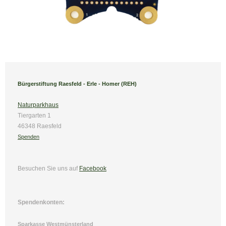
Bürgerstiftung Raesfeld - Erle - Homer (REH)
Naturparkhaus
Tiergarten 1
46348 Raesfeld
Spenden
Besuchen Sie uns
auf
Facebook
Spendenkonten:
Sparkasse Westmünsterland