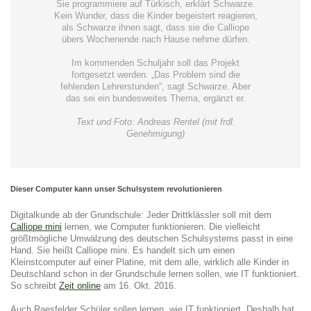
Sie programmiere auf Türkisch, erklärt Schwarze.
Kein Wunder, dass die Kinder begeistert reagieren,
als Schwarze ihnen sagt, dass sie die Calliope
übers Wochenende nach Hause nehme dürfen.
Im kommenden Schuljahr soll das Projekt
fortgesetzt werden. „Das Problem sind die
fehlenden Lehrerstunden“, sagt Schwarze. Aber
das sei ein bundesweites Thema, ergänzt er.
Text und Foto: Andreas Rentel (mit frdl.
Genehmigung)
Dieser Computer kann unser Schulsystem revolutionieren
Digitalkunde ab der Grundschule: Jeder Drittklässler soll mit dem
Calliope mini
lernen, wie Computer funktionieren. Die vielleicht
größtmögliche Umwälzung des deutschen Schulsystems passt in eine
Hand. Sie heißt Calliope mini. Es handelt sich um einen
Kleinstcomputer auf einer Platine, mit dem alle, wirklich alle Kinder in
Deutschland schon in der Grundschule lernen sollen, wie IT funktioniert.
So schreibt
Zeit online
am 16. Okt. 2016.
Auch Raesfelder Schüler sollen lernen, wie IT funktioniert. Deshalb hat