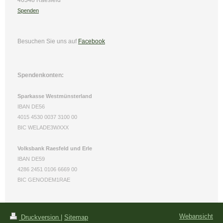
Spenden
Besuchen Sie uns
auf
Facebook
Spendenkonten:
Sparkasse Westmünsterland
IBAN DE56
4015 4530 0037 3100 00
BIC WELADE3WXXX
Volksbank Raesfeld und Erle
IBAN DE59
4286 2451 0106 6669 00
BIC GENODEM1RAE
Webansicht
Druckversion
|
Sitemap