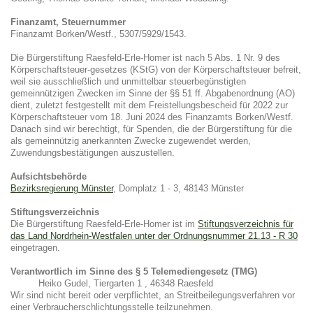
Finanzamt, Steuernummer
Finanzamt Borken/Westf., 5307/5929/1543.
Die Bürgerstiftung Raesfeld-Erle-Homer ist nach 5 Abs. 1 Nr. 9 des
Körperschaftsteuer-gesetzes (KStG) von der Körperschaftsteuer befreit,
weil sie ausschließlich und unmittelbar steuerbegünstigten
gemeinnützigen Zwecken im Sinne der §§ 51 ff. Abgabenordnung (AO)
dient, zuletzt festgestellt mit dem Freistellungsbescheid für 2022 zur
Körperschaftsteuer
vom 18. Juni 2024
des Finanzamts Borken/Westf.
Danach sind wir berechtigt, für Spenden, die der Bürgerstiftung für die
als gemeinnützig anerkannten Zwecke zugewendet werden,
Zuwendungsbestätigungen auszustellen.
Aufsichtsbehörde
Bezirksregierung Münster
, Domplatz 1 - 3, 48143 Münster
Stiftungsverzeichnis
Die Bürgerstiftung Raesfeld-Erle-Homer ist im
Stiftungsverzeichnis für
das Land Nordrhein-Westfalen unter der Ordnungsnummer 21.13 - R 30
eingetragen.
Verantwortlich im Sinne des § 5 Telemediengesetz (TMG)
Heiko Gudel, Tiergarten 1 , 46348 Raesfeld
Wir sind nicht bereit oder verpflichtet, an Streitbeilegungsverfahren vor
einer Verbraucherschlichtungsstelle teilzunehmen.