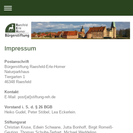
Impressum
Postanschrift
Bürgerstiftung Raesfeld-Erle-Homer
Naturparkhaus
Tiergarten 1
46348 Raesfeld
Kontakt
E-Mail: post[at]stiftung-reh.de
Vorstand i. S. d. § 26 BGB
Heiko Gudel, Peter Stöbel
,
Lea Eckerlein.
Stiftungsrat
Christian Kruse, Edwin Schwane, Jutta Bonhoff, Birgit Romeiß-
Geuting, Thomas Schulte-Terhart, Michael Weddeling.