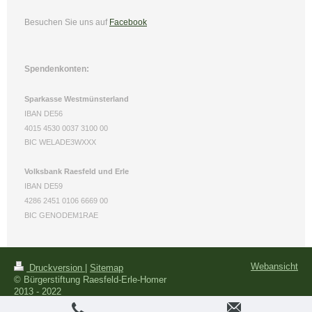
Besuchen Sie uns
auf
Facebook
Spendenkonten:
Sparkasse Westmünsterland
IBAN DE56
4015 4530 0037 3100 00
BIC WELADE3WXXX
Volksbank Raesfeld und Erle
IBAN DE59
4286 2451 0106 6669 00
BIC GENODEM1RAE
Webansicht
Druckversion
|
Sitemap
© Bürgerstiftung Raesfeld-Erle-Homer
2013 - 2022