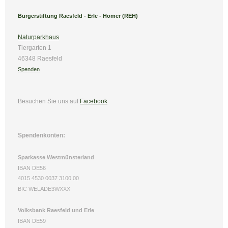
Bürgerstiftung Raesfeld - Erle - Homer (REH)
Naturparkhaus
Tiergarten 1
46348 Raesfeld
Spenden
Besuchen Sie uns
auf
Facebook
Spendenkonten:
Sparkasse Westmünsterland
IBAN DE56
4015 4530 0037 3100 00
BIC WELADE3WXXX
Volksbank Raesfeld und Erle
IBAN DE59