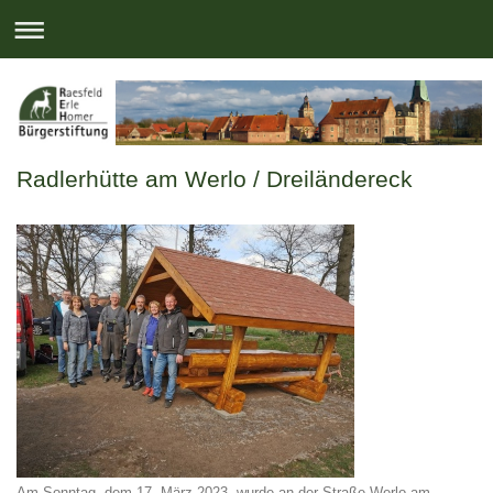
Radlerhütte am Werlo / Dreiländereck
Am Sonntag, dem 17. März 2023, wurde an der Straße Werlo am